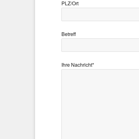
PLZ/Ort
Bitte lasse dieses Feld leer.
Betreff
Ihre Nachricht*